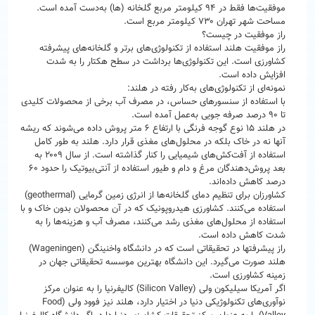
موفقیت‌ها فقط در ۹۴ کیلومتر مربع گلخانه (ها) به‌دست آمده است.
مساحت شهر تهران ۷۳۰ کیلومتر مربع است.
راز موفقیت در چیست؟
راز موفقیت هلند استفاده از تکنولوژی‌های برتر و گلخانه‌های پیشرفته
کشاورزی است. این تکنولوژی‌ها برداشت در سطح هکتار را به شدت
افزایش داده است.
نمونه‌ای از تکنولوژی‌های به‌کار رفته در هلند:
با استفاده از سنسورهای حساس، در مصرف آب برخی از محصولات کلیدی
تا ۹۰ درصد صرفه جویی به‌عمل آمده است.
در هلند ۱۵ نوع گوجه فرنگی با ارتفاع ۶ متر پروش داده می‌شوند که ریشه
آنها نه در خاک بلکه در محلول‌های مغذی قرار دارد. هلند به طور کامل
استفاده از آفت‌کش‌های شیمیایی را کنار گذاشته است. از سال ۲۰۰۹ به
بعد پروش‌دهندگان مرغ و دام و طیور استفاده از آنتی‌بیوتیک را حدود ۶۰
درصد کاهش داده‌اند.
کشاورزان برای تنظیم دمای گلخانه‌ها از انرژی زمین گرمایی (geothermal)
استفاده می‌کنند. کشاورزی هیدروپونیک که در آن محصولان بدون خاک و با
استفاده از محلول‌های مغذی رشد می‌کنند، مصرف آب و هزینه‌ها را به
شدت کاهش داده است.
راز پیشرفتها در تحقیقاتی است که در دانشگاه واخنینگن (Wageningen)
هلند صورت می‌گیرد. این دانشگاه بهترین موسسه تحقیقاتی جهان در
زمینه کشاورزی است.
اگر آمریکا سیلیکون ولی (Silicon Valley) کالیفرنیا را به عنوان مرکز
نوآوری‌های تکنولوژیکی دنیا در اختیار دارد، هلند نیز فوود ولی (Food