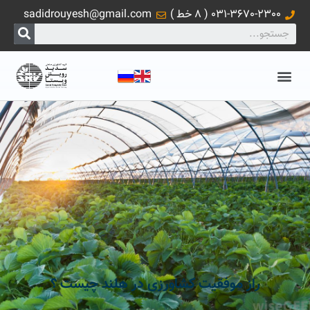
031-3670-2300 ( 8 خط )
sadidrouyesh@gmail.com
راز موفقیت کشاورزی در هلند چیست ؟