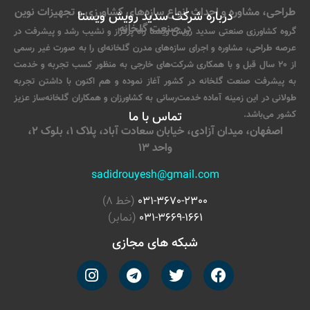
طراحی، مشاوره و احداث انواع سازه‌های کشاورزی و تجهیزات نوین
درباره شرکت سدید رویش ویستا
در صنعت گلخانه
گروه کشاورزی صنعتی سدید رویش ویستا راه پرفراز و نشیب رشد و پیشرفت در
عرصه طراحی، مشاوره و اجرای سازه‌های مدرن گلخانه‌ای را به صورت غیر رسمی
از 20 سال قبل و با همکاری شرکت‌های خارجی به منظور کسب تجربه و خدمت
به پیشرفت صنعت گلخانه در کشور آغاز نموده و هم اکنون با داشتن تجربه
طولانی در این زمینه آماده خدمت‌رسانی به کشاورزان و همکاران گلخانه‌ساز عزیز
کشور می‌باشد.
تماس با ما
اصفهان، میدان آزادی، خیابان سعادت آباد، پلاک 1، بلوک 2،
واحد 13
sadidrouyesh@gmail.com
031-3670-2300
(خط 8)
031-3669-1661
(نمابر)
شبکه های مجازی